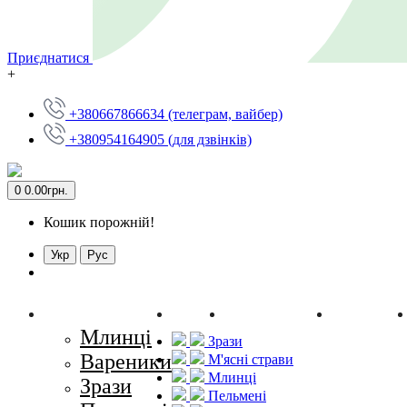
Приєднатися
+
+380667866634 (телеграм, вайбер)
+380954164905 (для дзвінків)
0
0.00грн.
Кошик порожній!
Укр
Рус
Категорії
Блог
Контакти
Оплат
Млинці
Зрази
Вареники
М'ясні страви
Млинцi
Зрази
Пельменi