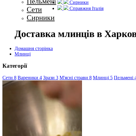
Пельмені
Сирники
Cети
Справжня Італія
Сирники
Доставка млинців в Харков
Домашня сторінка
Млинці
Категорії
Cети
8
Вареники
4
Зрази
3
М'ясні страви
8
Млинці
5
Пельмені