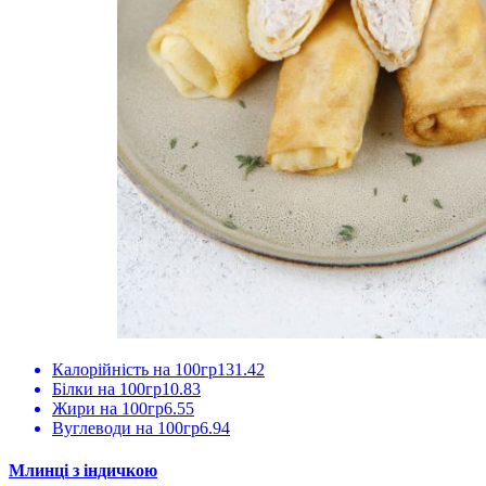
Калорійність на 100гр
131.42
Білки на 100гр
10.83
Жири на 100гр
6.55
Вуглеводи на 100гр
6.94
Млинці з індичкою