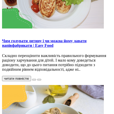
Чим годувати дитину і чи можна йому давати
напівфабрикати | Easy Food
Складно переоцінити важливість правильного формування
раціону харчування для дітей. І мало кому доведеться
доводити, що до цього питання потрібно підходити з
подвійним рівнем відповідальності, адже ні..
читати повністю