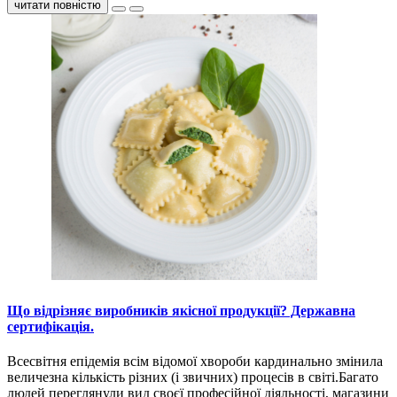
читати повністю
Що відрізняє виробників якісної продукції? Державна
сертифікація.
Всесвітня епідемія всім відомої хвороби кардинально змінила
величезна кількість різних (і звичних) процесів в світі.Багато
людей переглянули вид своєї професійної діяльності, магазини