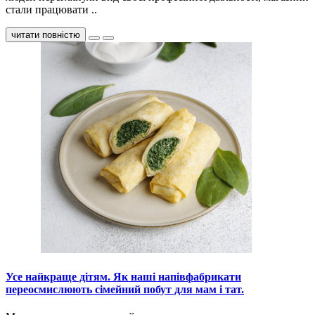
стали працювати ..
читати повністю
Усе найкраще дітям. Як наші напівфабрикати
переосмислюють сімейний побут для мам і тат.