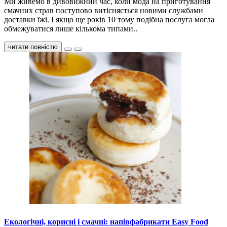
Ми живемо в дивовижний час, коли мода на приготування
смачних страв поступово витісняється новими службами
доставки їжі. І якщо ще років 10 тому подібна послуга могла
обмежуватися лише кількома типами..
читати повністю
Екологічні, корисні і смачні: напівфабрикати Easy Food