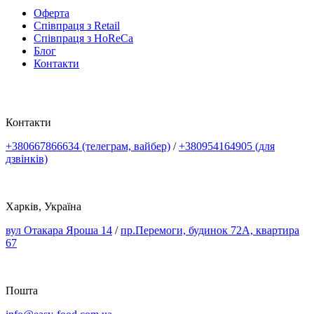
Оферта
Співпраця з Retail
Співпраця з HoReCa
Блог
Контакти
Контакти
+380667866634 (телеграм, вайбер)
/
+380954164905 (для
дзвінків)
Харків, Україна
вул Отакара Яроша 14
/
пр.Перемоги, будинок 72А, квартира
67
Пошта