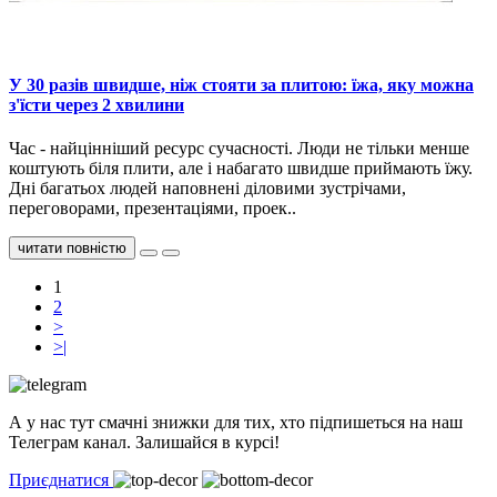
У 30 разів швидше, ніж стояти за плитою: їжа, яку можна
з'їсти через 2 хвилини
Час - найцінніший ресурс сучасності. Люди не тільки менше
коштують біля плити, але і набагато швидше приймають їжу.
Дні багатьох людей наповнені діловими зустрічами,
переговорами, презентаціями, проек..
читати повністю
1
2
>
>|
А у нас тут смачні знижки для тих, хто підпишеться на наш
Телеграм канал. Залишайся в курсі!
Приєднатися