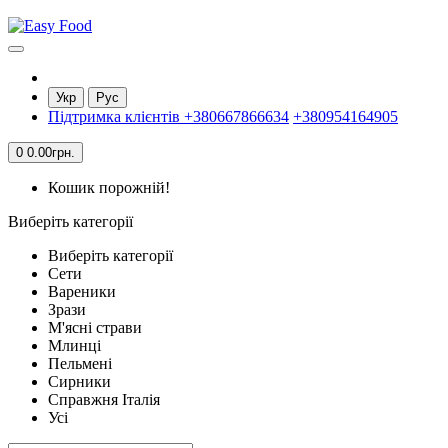
Укр
Рус
Підтримка клієнтів
+380667866634
+380954164905
0
0.00грн.
Кошик порожній!
Виберіть категорії
Виберіть категорії
Cети
Вареники
Зрази
М'ясні страви
Млинці
Пельмені
Сирники
Справжня Італія
Усi