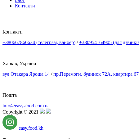
Блог
Контакти
Контакти
+380667866634 (телеграм, вайбер)
/
+380954164905 (для дзвінкі
Харків, Україна
вул Отакара Яроша 14
/
пр.Перемоги, будинок 72А, квартира 67
Пошта
info@easy-food.com.ua
Copyright © 2021
easy.food.kh