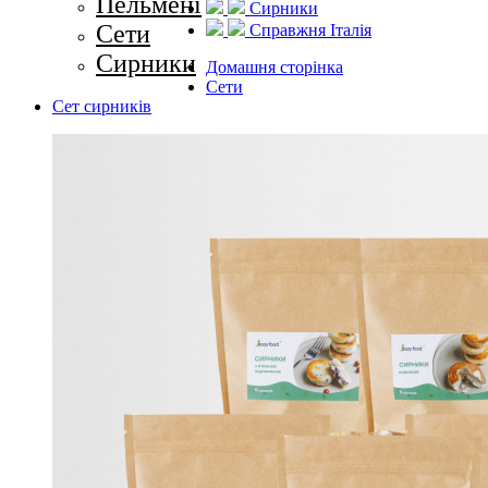
Пельмені
Сирники
Cети
Справжня Італія
Сирники
Домашня сторінка
Cети
Сет сирників