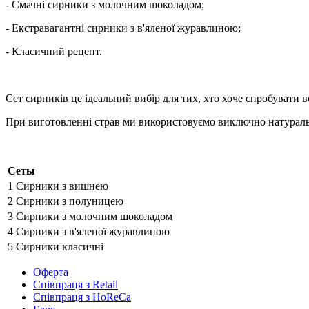
- Смачні сирники з молочним шоколадом;
- Екстравагантні сирники з в'яленої журавлиною;
- Класичний рецепт.
Сет сирників це ідеальний вибір для тих, хто хоче спробувати 
При виготовленні страв ми використовуємо виключно натуральні
Сеты
1
Сирники з вишнею
2
Сирники з полуницею
3
Сирники з молочним шоколадом
4
Сирники з в'яленої журавлиною
5
Сирники класичні
Оферта
Співпраця з Retail
Співпраця з HoReCa