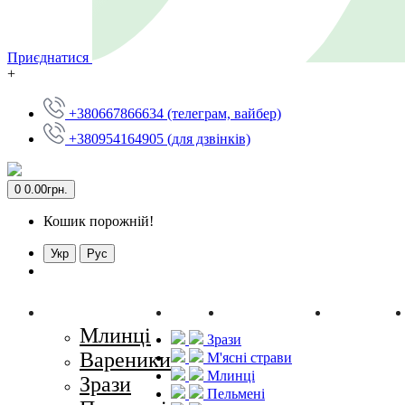
Приєднатися
+
+380667866634 (телеграм, вайбер)
+380954164905 (для дзвінків)
0
0.00грн.
Кошик порожній!
Укр
Рус
Категорії
Блог
Контакти
Оплат
Млинці
Зрази
Вареники
М'ясні страви
Млинцi
Зрази
Пельменi