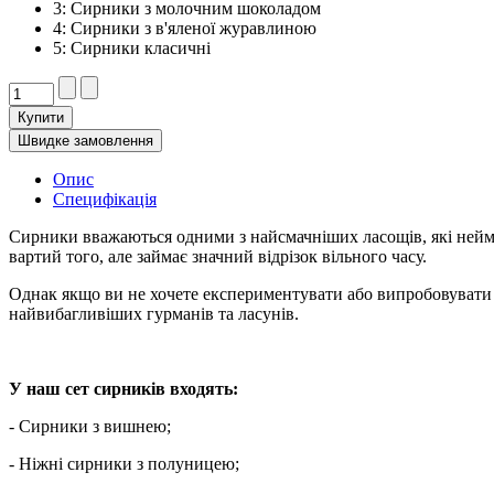
3: Сирники з молочним шоколадом
4: Сирники з в'яленої журавлиною
5: Сирники класичні
Купити
Швидке замовлення
Опис
Специфікація
Сирники вважаються одними з найсмачніших ласощів, які неймо
вартий того, але займає значний відрізок вiльного часу.
Однак якщо ви не хочете експериментувати або випробовувати вл
найвибагливіших гурманів та ласунів.
У наш сет сирників входять:
- Сирники з вишнею;
- Ніжні сирники з полуницею;