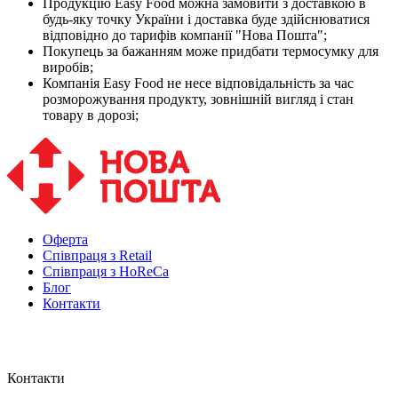
Продукцію Easy Food можна замовити з доставкою в
будь-яку точку України і доставка буде здійснюватися
відповідно до тарифів компанії "Нова Пошта";
Покупець за бажанням може придбати термосумку для
виробів;
Компанія Easy Food не несе відповідальність за час
розморожування продукту, зовнішній вигляд і стан
товару в дорозі;
Оферта
Співпраця з Retail
Співпраця з HoReCa
Блог
Контакти
Контакти