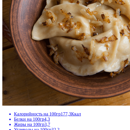
Калорийность на 100гр
177,3Ккал
Белки на 100гр
4,3
Жиры на 100гр
3,7
Углеводы на 100гр
32,2