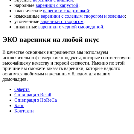
народные
вареники с капустой
;
классические
вареники с картошкой
;
изысканные
вареники с соленым творогом и зеленью
;
утонченные
вареники с творогом
;
пикантные
вареники с черной смородиной
.
ЭКО вареники на любой вкус
В качестве основных ингредиентов мы используем
исключительно фермерские продукты, которые соответствуют
высочайшему качеству и первой свежести. Именно по этой
причине вы сможете заказать вареники, которые надолго
останутся любимым и желанным блюдом для ваших
домочадцев.
Оферта
Співпраця з Retail
Співпраця з HoReCa
Блог
Контакти