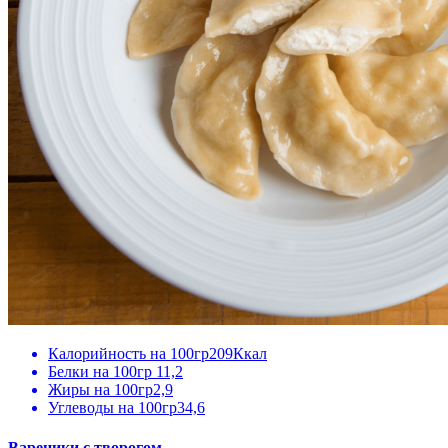
Калорийность на 100гр
209Ккал
Белки на 100гр
11,2
Жиры на 100гр
2,9
Углеводы на 100гр
34,6
Вареники с творогом